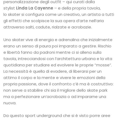
personalizzazione degli outfit – qui curati dalla
stylist
Linda La Cayenne
– e della propria tavola,
lo skater si configura come un creativo, un artista a tutti
gli effetti che scolpisce la sua opera d’arte nell’aria
attraverso salti, cadute, rialzate e acrobazie.
Uno skater vive di energia e adrenalina che inizialmente
erano un senso di paura poi imparato a gestire. Rischio
e libertà fanno da padroni mentre ci si allena sulla
tavola, intrecciandosi con l’architettura urbana e la vita
quotidiana per studiare ed evolvere le proprie “mosse”.
La necessità è quella di evadere, di liberarsi per un
attimo il corpo e la mente e vivere le emozioni della
propria passione, dove il confronto c’è ma è costruttivo:
non serve a stabilire chi sia il migliore dello skate park
ma a perfezionare un’acrobazia o ad impararne una
nuova.
Da questo sport underground che si è visto porre aree