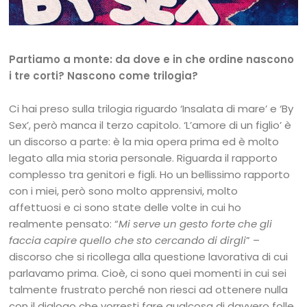
Partiamo a monte: da dove e in che ordine nascono
i tre corti? Nascono come trilogia?
Ci hai preso sulla trilogia riguardo ‘Insalata di mare’ e ‘By
Sex’, però manca il terzo capitolo. ‘L’amore di un figlio’ è
un discorso a parte: è la mia opera prima ed è molto
legato alla mia storia personale. Riguarda il rapporto
complesso tra genitori e figli. Ho un bellissimo rapporto
con i miei, però sono molto apprensivi, molto
affettuosi e ci sono state delle volte in cui ho
realmente pensato: “
Mi serve un gesto forte che gli
faccia capire quello che sto cercando di dirgli
” –
discorso che si ricollega alla questione lavorativa di cui
parlavamo prima. Cioè, ci sono quei momenti in cui sei
talmente frustrato perché non riesci ad ottenere nulla
con il dialogo che vorresti fare qualcosa di davvero folle