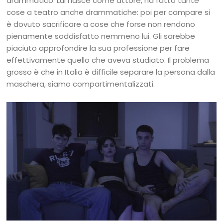
drammatico. Lui nasce come attore, ha fatto tante
cose a teatro anche drammatiche: poi per campare si
è dovuto sacrificare a cose che forse non rendono
pienamente soddisfatto nemmeno lui. Gli sarebbe
piaciuto approfondire la sua professione per fare
effettivamente quello che aveva studiato. Il problema
grosso è che in Italia è difficile separare la persona dalla
maschera, siamo compartimentalizzati.