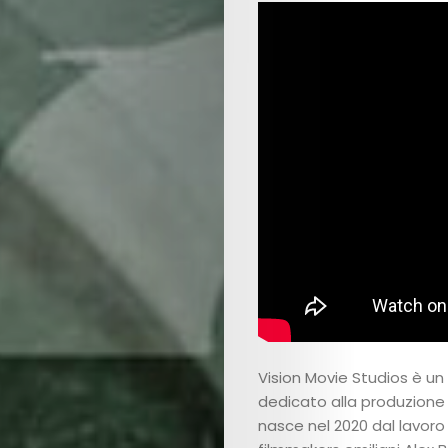
Vision Movie Studios è u
dedicato alla produzione 
nasce nel 2020 dal lavoro