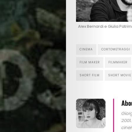
Alex Bernardi e Giulia Patrimi
CINEMA
CORTOMETRAGGI
FILM MAKER
FILMMAKER
SHORT FILM
SHORT MOVIE
Abo
Gior
2001.
cine