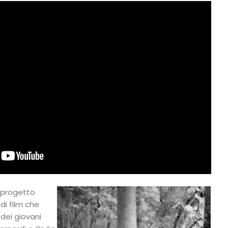
n progetto
di film che
 dei giovani