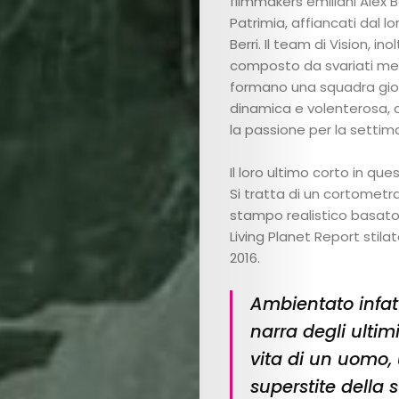
filmmakers emiliani Alex B
Patrimia, affiancati dal lo
Berri. Il team di Vision, inol
composto da svariati me
formano una squadra gio
dinamica e volenterosa, 
la passione per la settima
Il loro ultimo corto in qu
Si tratta di un cortomet
stampo realistico basato 
Living Planet Report stila
2016.
Ambientato infatt
narra degli ultimi
vita di un uomo,
superstite della 