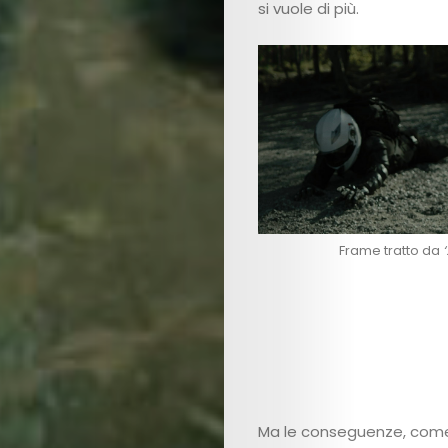
si vuole di più.
Us
Contact
Us
Get
Scouted
Frame tratto da
‘
Shop
Lingue
Search
Ma le conseguenze, come