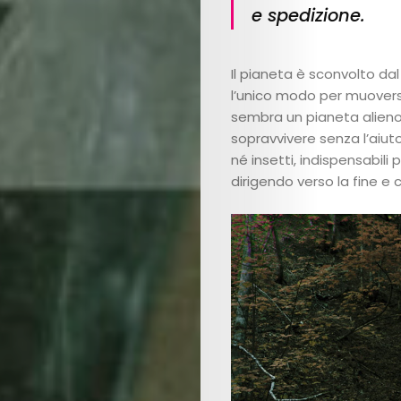
e spedizione.
Il pianeta è sconvolto dal
l’unico modo per muoversi
sembra un pianeta alieno
sopravvivere senza l’aiuto
né insetti, indispensabili
dirigendo verso la fine e 