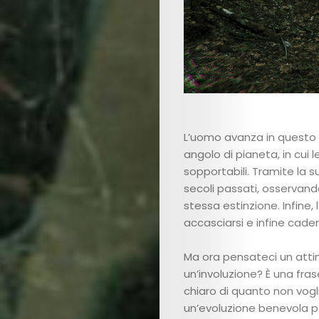
Art
L’uomo avanza in questo
Cinema
angolo di pianeta, in cui
sopportabili. Tramite la 
Fashion
secoli passati, osservan
stessa estinzione. Infine
Lifestyle
accasciarsi e infine cader
Music
Ma ora pensateci un atti
un’involuzione? È una fra
Columns
chiaro di quanto non vog
un’evoluzione benevola pe
About