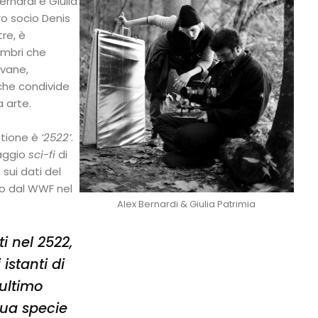
ernardi e Giulia
ro socio Denis
tre, è
mbri che
vane,
che condivide
 arte.
estione è
‘2522’
.
raggio
sci-fi
di
sui dati del
to dal WWF nel
Alex Bernardi & Giulia Patrimia
i nel 2522,
 istanti di
 ultimo
sua specie