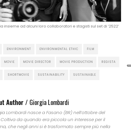
a insieme ad alcuni loro collaboratori e stagisti sul set di ‘2522’
ENVIRONMENT
ENVIRONMENTAL ETHIC
FILM
MOVIE
MOVIE DIRECTOR
MOVIE PRODUCTION
REGISTA
SHORTMOVIE
SUSTAINABILITY
SUSTAINABLE
ut Author /
Giorgia Lombardi
gia Lombardi nasce a Fasano (BR) nell’ottobre del
 Coltiva da quando era piccola un interesse per il
ma, che negli anni si è trasformato sempre più nella