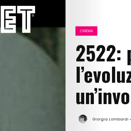
CINEMA
2522: 
l’evolu
un’inv
Giorgia Lombardi