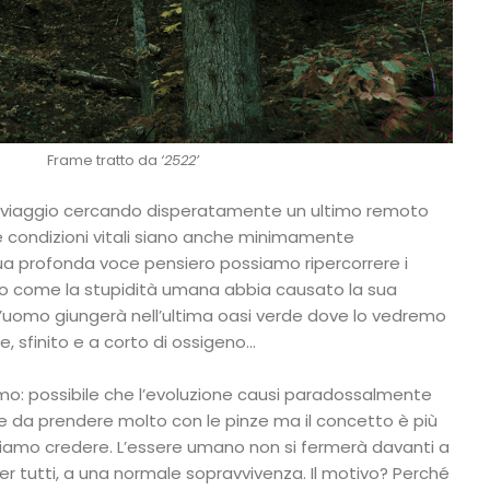
Frame tratto da
‘2522’
 viaggio cercando disperatamente un ultimo remoto
 le condizioni vitali siano anche minimamente
sua profonda voce pensiero possiamo ripercorrere i
do come la stupidità umana abbia causato la sua
, l’uomo giungerà nell’ultima oasi verde dove lo vedremo
e, sfinito e a corto di ossigeno…
mo: possibile che l’evoluzione causi paradossalmente
se da prendere molto con le pinze ma il concetto è più
liamo credere. L’essere umano non si fermerà davanti a
r tutti, a una normale sopravvivenza. Il motivo? Perché