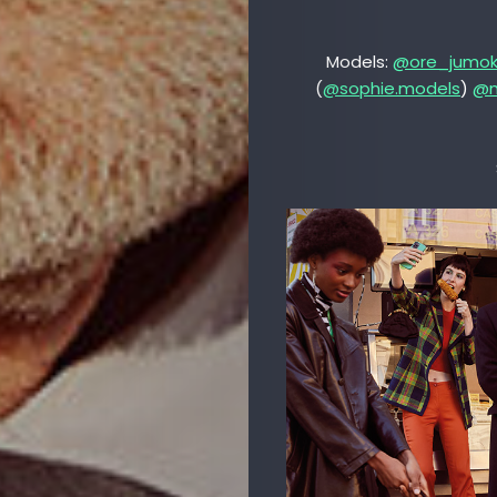
Models:
@ore_jumo
(
@sophie.models
)
@m