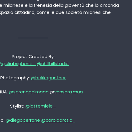
ore milanese e la frenesia della gioventù che lo circonda
spazio cittadino, come le due società milanesi che
Project Created By:
giuliabrighenti_
@chillbillstudio
Photography:
@bekkagunther
MUA:
@serenapalmaaa
@
vansara.mua
Stylist:
@lattemiele_
eo:
@diegoperrone
@carolaarctic_