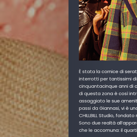
È stata la cornice di serat
interrotti per tantissimi 
cinquantacinque anni di att
di questa zona è così int
assaggiato le sue amenità
passi da Giannasi, vi è un
CHILLBILL Studio, fondato
Sono due realtà all’appar
che le accomuna: il quart