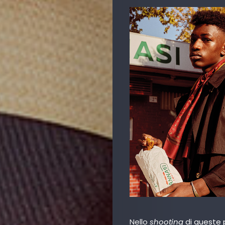
Nello
shooting
di queste 