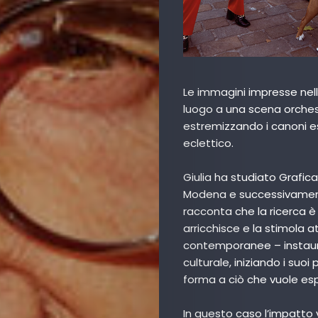
Us
Contact
Us
Le immagini impresse nell
luogo a una scena orchestr
Get
estremizzando i canoni es
eclettico.
Scouted
Giulia ha studiato Grafica 
Shop
Modena e successivamen
racconta che la ricerca è 
Lingue
arricchisce e la stimola a
contemporanee – instauran
culturale, iniziando i su
forma a ciò che vuole es
Search
In questo caso l’impatto 