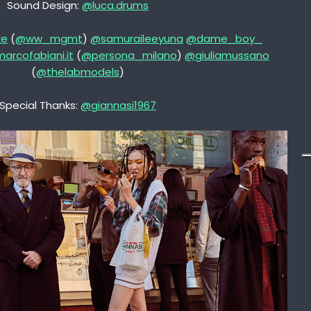
Sound Design:
@luca.drums
ke
(
@ww_mgmt
)
@samuraileeyuna
@dame_boy_
arcofabiani.it
(
@persona_milano
)
@giuliamussano
(
@thelabmodels
)
Special Thanks:
@giannasi1967