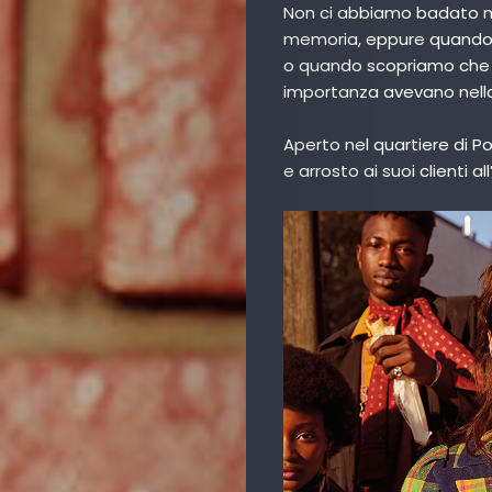
Non ci abbiamo badato mo
memoria, eppure quando c
o quando scopriamo che s
importanza avevano nella 
Aperto nel quartiere di Po
e arrosto ai suoi clienti al