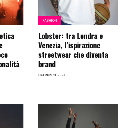
FASHION
etica
Lobster: tra Londra e
e
Venezia, l’ispirazione
oce
streetwear che diventa
onalità
brand
DICEMBRE 21, 2024