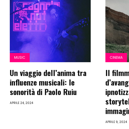
MUSIC
CINEMA
Un viaggio dell’anima tra
Il film
influenze musicali: le
d’avang
sonorità di Paolo Ruiu
ipnotizz
storyte
APRILE 24, 2024
immagi
APRILE 9, 2024