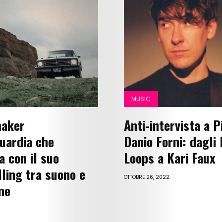
Art
Cinema
Fashion
Lifestyle
MUSIC
Music
maker
Anti-intervista a P
Columns
uardia che
Danio Forni: dagli
About
a con il suo
Loops a Kari Faux
lling tra suono e
Us
OTTOBRE 26, 2022
ne
Contact