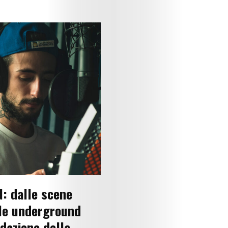
Us
Get
Scouted
Shop
Lingue
Search
: dalle scene
le underground
ndazione della