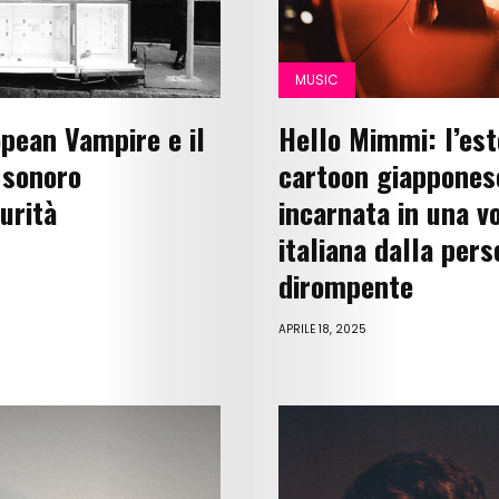
MUSIC
opean Vampire e il
Hello Mimmi: l’est
 sonoro
cartoon giappones
urità
incarnata in una v
italiana dalla pers
5
dirompente
APRILE 18, 2025