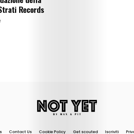
Strati Records
2
s
Contact Us
Cookie Policy
Get scouted
Iscriviti
Priv