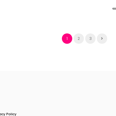
1
2
3
acy Policy