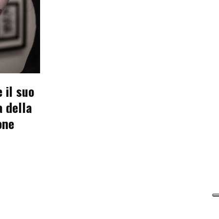
 il suo
a della
one