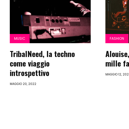
MUSIC
FASHION
TribalNeed, la techno
Alouise,
come viaggio
mille f
introspettivo
MAGGIO 12, 202
MAGGIO 20, 2022