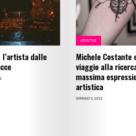
Us
Contact
Us
LIFESTYLE
Get
 l’artista dalle
Michele Costante e
Scouted
acce
viaggio alla ricerc
Shop
massima espressi
2
artistica
Lingue
GENNAIO 3, 2022
Search