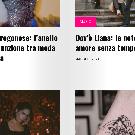
MUSIC
Fregonese: l’anello
Dov’è Liana: le not
Art
iunzione tra moda
amore senza temp
Cinema
a
MAGGIO 1, 2024
Fashion
Lifestyle
Music
Columns
About