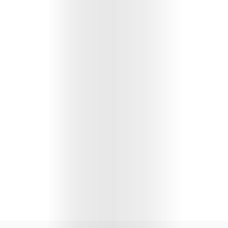
Lifestyle
Music
Columns
About
Us
Contact
Us
Get
Scouted