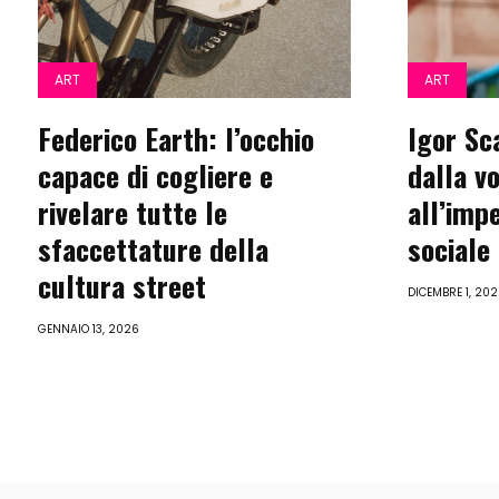
ART
ART
Federico Earth: l’occhio
Igor Sca
capace di cogliere e
dalla v
rivelare tutte le
all’imp
sfaccettature della
sociale
cultura street
DICEMBRE 1, 20
GENNAIO 13, 2026