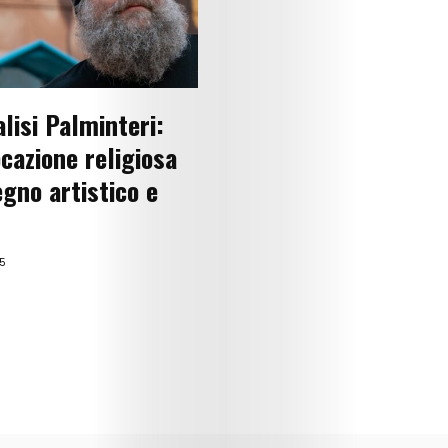
Lifestyle
Music
lisi Palminteri:
Columns
ocazione religiosa
About
egno artistico e
Us
Contact
25
Us
Get
Scouted