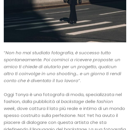
“
Non ho mai studiato fotografia, è successo tutto
spontaneamente. Poi cominci a ricevere proposte: un
amico ti chiede di aiutarlo per un progetto, qualcun
altro ti coinvolge in uno shooting… e un giorno ti rendi
conto che è diventato il tuo lavoro
”.
Oggi Tonya è una fotografa di moda, specializzata nel
fashion, dalla pubblicità al
backstage
delle
fashion
week
, dove cattura il lato più reale e intimo di un mondo
spesso costruito sulla perfezione. Not Yet ha avuto il
piacere di dialogare con questa artista che sta
ridefinendo il linguaggio del
backstage
. La sua fotografia