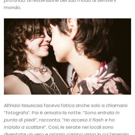
profondo: un’estensione del suo modo di sentire il
mondo.
All’inizio Nausicaa faceva fatica anche solo a chiamarsi
“fotografa”. Poi è arrivata la notte. “
Sono entrata in
punta di piedi
”, racconta. “
Ho acceso il flash e ho
iniziato a scattare
”. Così, le serate nei locali sono
diventate un vero e proprio campo visivo in cui l’energia