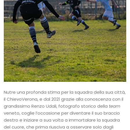
Nutre una profonda stima per la squadra della sua città,
il ChievoVerona, e dal 2021 grazie alla conoscenza con il
grandissimo Renzo Udali, fotografo storico della
team
veneto, coglie l’occasione per diventare il suo braccio
destro e iniziare a sua volta a immortalare la squadra
del cuore, che prima riusciva a osservare solo dagli