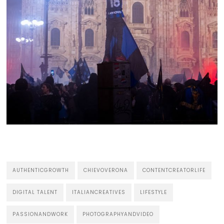
AUTHENTICGROWTH
CHIEVOVERONA
CONTENTCREATORLIFE
DIGITAL TALENT
ITALIANCREATIVES
LIFESTYLE
PASSIONANDWORK
PHOTOGRAPHYANDVIDEO