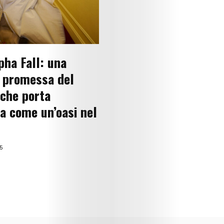
Lifestyle
Music
ha Fall: una
Columns
 promessa del
About
che porta
Us
a come un’oasi nel
Contact
25
Us
Get
Scouted