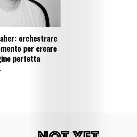
Lifestyle
Music
Columns
aber: orchestrare
About
emento per creare
Us
ine perfetta
Contact
5
Us
Get
Scouted
Shop