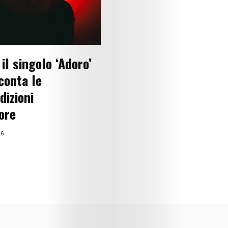
Lifestyle
Music
Columns
il singolo ‘Adoro’
About
conta le
dizioni
Us
more
Contact
26
Us
Get
Scouted
Shop