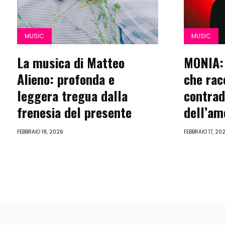
MUSIC
MUSIC
La musica di Matteo
MONIA: 
Alieno: profonda e
che rac
leggera tregua dalla
contrad
frenesia del presente
dell’a
FEBBRAIO 18, 2026
FEBBRAIO 17, 20