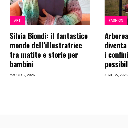
ART
FASHION
Silvia Biondi: il fantastico
Arborea
mondo dell’illustratrice
diventa
tra matite e storie per
i confi
bambini
possibi
MAGGIO 12, 2025
APRILE 27, 2025