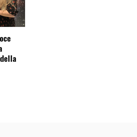
voce
a
 della