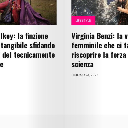
Lifestyle
Music
LIFESTYLE
Columns
lkey: la finzione
Virginia Benzi: la 
About
 tangibile sfidando
femminile che ci f
ni del tecnicamente
riscoprire la forza
Us
le
scienza
Contact
FEBBRAIO 23, 2025
Us
Get
Scouted
Shop