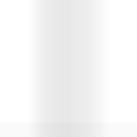
Lifestyle
Music
Columns
About
Us
Contact
Us
Get
Scouted
Shop