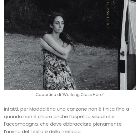
Copertina di ‘Working Class Hero’.
Infatti, per Maddalèna una canzone non è finita fino a
quando non è chiaro anche l’aspetto visual che
l’accompagna, che deve abbracciare pienamente
l’anima del testo e della melodia.