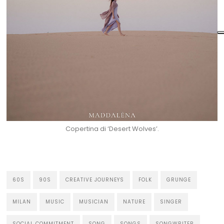
Copertina di ‘Desert Wolves’.
60S
90S
CREATIVE JOURNEYS
FOLK
GRUNGE
MILAN
MUSIC
MUSICIAN
NATURE
SINGER
SOCIAL COMMITMENT
SONG
SONGS
SONGWRITER