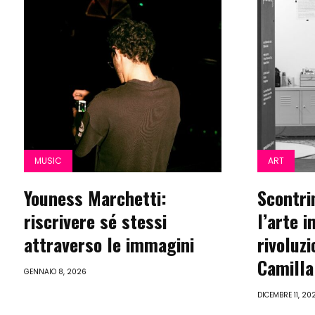
MUSIC
ART
Youness Marchetti:
Scontri
riscrivere sé stessi
l’arte i
attraverso le immagini
rivoluz
Camilla
GENNAIO 8, 2026
DICEMBRE 11, 20