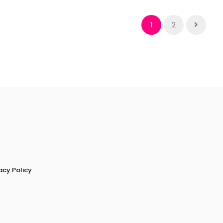
1
2
acy Policy