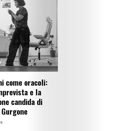
Get
Scouted
Shop
Lingue
Search
ni come oracoli:
mprevista e la
ione candida di
 Gurgone
25