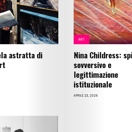
Cinema
Fashion
Lifestyle
ART
Music
la astratta di
Nina Childress: spi
rt
sovversivo e
Columns
legittimazione
About
istituzionale
Us
APRILE 23, 2026
Contact
Us