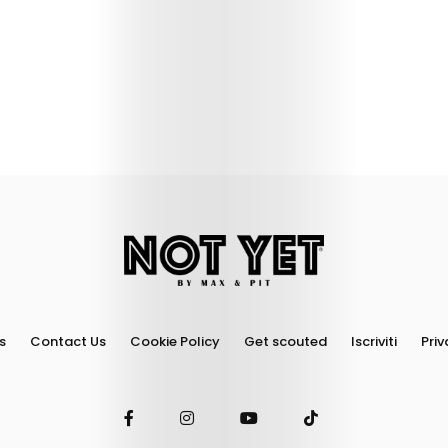
s
Contact Us
Cookie Policy
Get scouted
Iscriviti
Priv