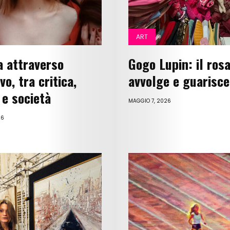
ART
 attraverso
Gogo Lupin: il ros
ivo, tra critica,
avvolge e guarisce
 e società
MAGGIO 7, 2026
26
Art