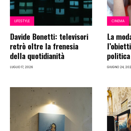
LIFESTYLE
CINEMA
Davide Bonetti: televisori
La moda
retrò oltre la frenesia
l’obiett
della quotidianità
politica
LUGLIO 17, 2026
GIUGNO 24, 20