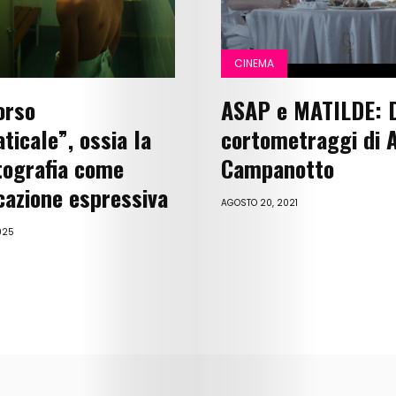
Lifestyle
Music
CINEMA
Columns
orso
ASAP e MATILDE: 
About
icale”, ossia la
cortometraggi di A
ografia come
Campanotto
Us
azione espressiva
AGOSTO 20, 2021
Contact
025
Us
Get
Scouted
Shop