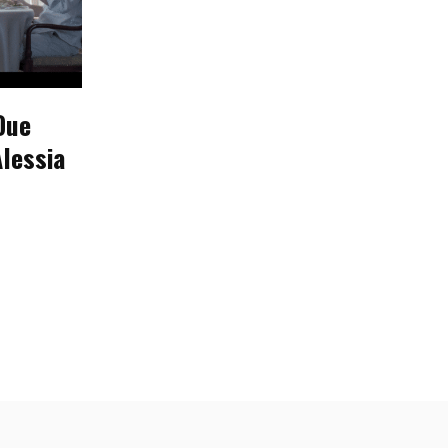
Due
lessia