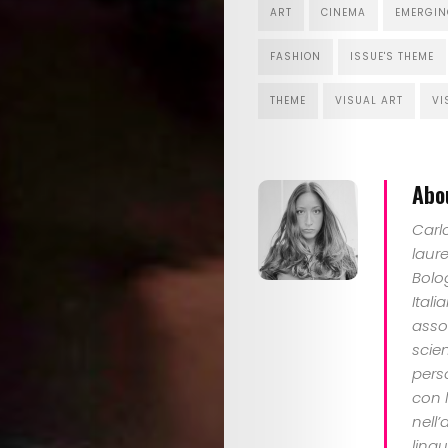
ART
CINEMA
EMERGIN
FASHION
ISSUE'S THEME
THEME
VISUAL ART
VI
Abo
Carl
laure
Bolo
Itali
assoc
scien
perso
con l
nell
lingu