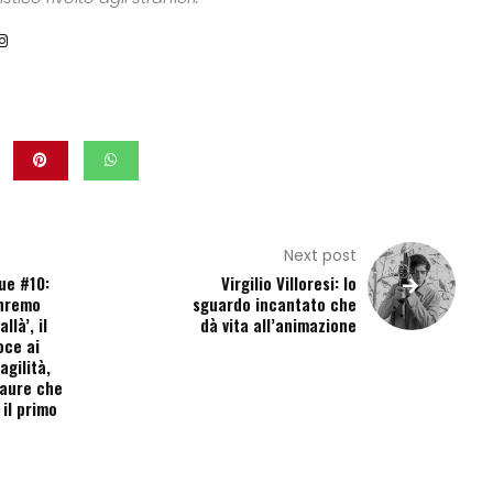
Next post
ue #10:
Virgilio Villoresi: lo
anremo
sguardo incantato che
llà’, il
dà vita all’animazione
oce ai
agilità,
paure che
il primo