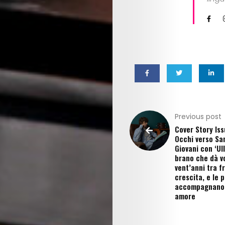
Previous post
Cover Story Iss
Occhi verso S
Giovani con ‘Ulla
brano che dà v
vent’anni tra fr
crescita, e le 
accompagnano 
amore