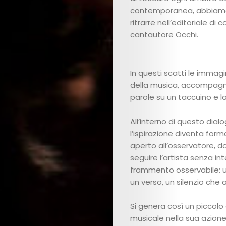
contemporanea, abbiamo
ritrarre nell’editoriale di c
cantautore Occhi.
In questi scatti le immagi
della musica, accompagna
parole su un taccuino e la
All’interno di questo dial
l’ispirazione diventa form
aperto all’osservatore, do
seguire l’artista senza i
frammento osservabile: u
un verso, un silenzio che 
Si genera così un piccolo
musicale nella sua azione 