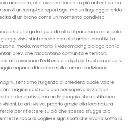
ascia accadere, che avviene l’incontro più autentico tra
ato non è un semplice reportage, ma un linguaggio ibrido
ascita di un brano come un momento condiviso.
 percorso allarga lo sguardo oltre il panorama musicale
uaggi visivi si intreccino con altri ambiti creativi. La
azione, moda, memoria; il videomaking dialoga con la
ntari brevi che raccontano comunità e territori;
gner attraversano l’editoria e il digitale trasformando la
uaggio capace di incidere sulle forme tradizionali.
agini, sentiamo l’urgenza di chiederci quale valore
n’immagine costruita con consapevolezza. Non
ida o decorativa, ma un linguaggio che restituisca
isioni. Le arti visive, proprio grazie alla loro natura
fertile per riflettere su ciò che spesso sfugge alla
mettendoci di cogliere significati che vivono sotto la