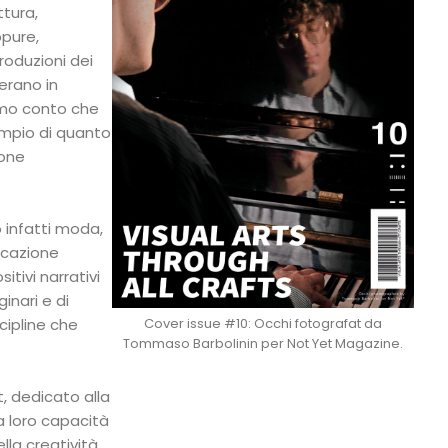
ttura,
ppure,
roduzioni dei
erano in
amo conto che
ampio di quanto
ione
o infatti moda,
icazione
itivi narrativi
inari e di
scipline che
Cover issue #10: Occhi fotografat da
Tommaso Barbolinin per Not Yet Magazine.
, dedicato alla
a loro capacità
lla creatività