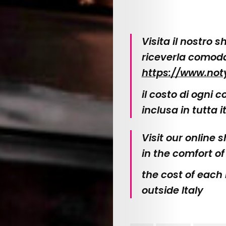
Scouted
Shop
Visita il nostro 
Lingue
riceverla comod
https://www.noty
Search
il costo di ogni 
inclusa in tutta i
Visit our online 
in the comfort o
the cost of each
outside Italy