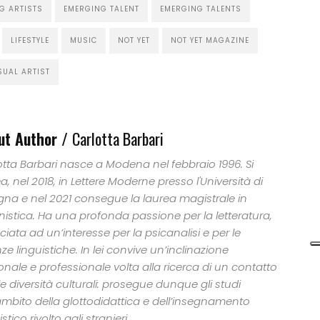
G ARTISTS
EMERGING TALENT
EMERGING TALENTS
LIFESTYLE
MUSIC
NOT YET
NOT YET MAGAZINE
SUAL ARTIST
ut Author /
Carlotta Barbari
otta Barbari nasce a Modena nel febbraio 1996. Si
a, nel 2018, in Lettere Moderne presso l'Università di
gna e nel 2021 consegue la laurea magistrale in
anistica. Ha una profonda passione per la letteratura,
iata ad un’interesse per la psicanalisi e per le
ze linguistiche. In lei convive un’inclinazione
nale e professionale volta alla ricerca di un contatto
e diversità culturali: prosegue dunque gli studi
’ambito della glottodidattica e dell’insegnamento
istico rivolto agli stranieri.