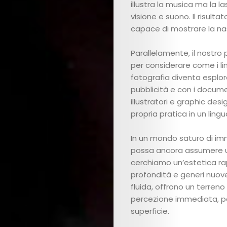
illustra la musica ma la l
visione e suono. Il risult
capace di mostrare la n
Parallelamente, il nostro
per considerare come i ling
fotografia diventa esplor
pubblicità e con i docume
illustratori e graphic desi
propria pratica in un ling
In un mondo saturo di imm
possa ancora assumere u
cerchiamo un’estetica rap
profondità e generi nuove v
fluida, offrono un terreno 
Art
percezione immediata, per
superficie.
Cinema