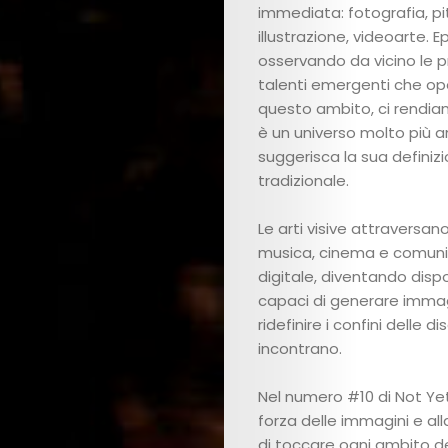
immediata: fotografia, pi
illustrazione, videoarte. E
osservando da vicino le p
talenti emergenti che op
questo ambito, ci rendi
è un universo molto più 
suggerisca la sua definiz
tradizionale.
Le arti visive attraversan
musica, cinema e comun
digitale, diventando dispos
capaci di generare immag
ridefinire i confini delle di
incontrano.
Nel numero #10 di Not Yet
forza delle immagini e all
di toccare ogni ambito de