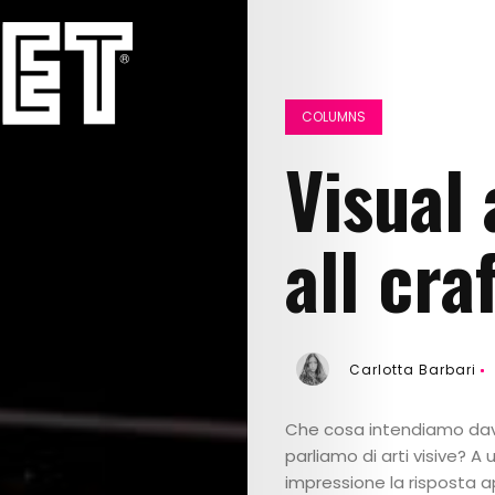
COLUMNS
Visual
all cra
Carlotta Barbari
Che cosa intendiamo da
parliamo di arti visive? A
impressione la risposta 