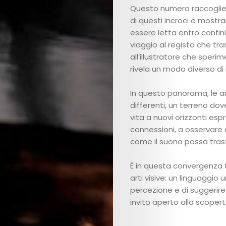
Questo numero raccoglie s
Fashion
di questi incroci e most
essere letta entro confini
Lifestyle
viaggio al regista che tra
all’illustratore che speri
Music
rivela un modo diverso di
Columns
In questo panorama, le ar
differenti, un terreno do
About
vita a nuovi orizzonti espr
connessioni, a osservare
Us
come il suono possa trasf
Contact
È in questa convergenza t
arti visive: un linguaggio 
Us
percezione e di suggerire
Get
invito aperto alla scopert