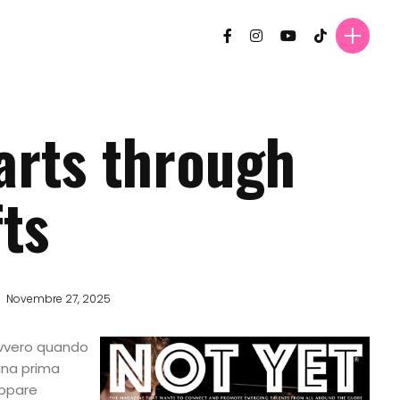
 arts through
fts
Novembre 27, 2025
vvero quando
 una prima
appare