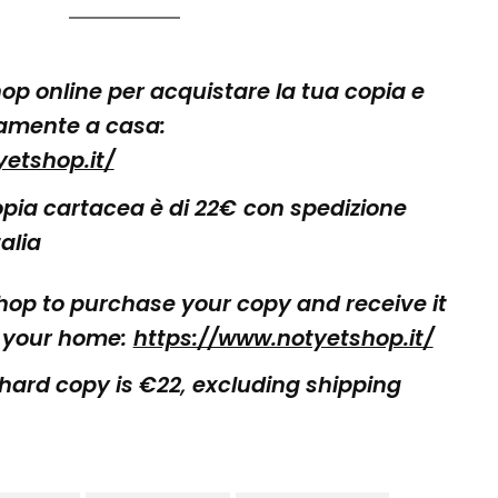
shop online per acquistare la tua copia e
amente a casa:
etshop.it/
copia cartacea è di 22€
con spedizione
talia
shop to purchase your copy and receive it
f your home:
https://www.notyetshop.it/
 hard copy is €22
,
excluding shipping