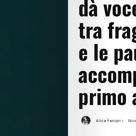
dà voce
tra fra
e le p
accomp
primo 
Alice Ferrari
Nov