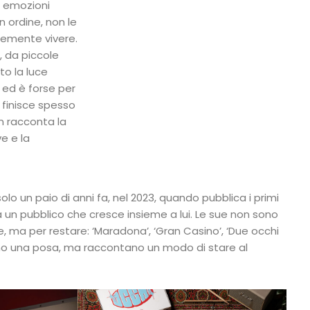
e emozioni
in ordine, non le
cemente vivere.
, da piccole
to la luce
ed è forse per
 finisce spesso
on racconta la
ve e la
olo un paio di anni fa, nel 2023, quando pubblica i primi
 a un pubblico che cresce insieme a lui. Le sue non sono
e, ma per restare: ‘Maradona’, ‘Gran Casino’, ‘Due occhi
no una posa, ma raccontano un modo di stare al