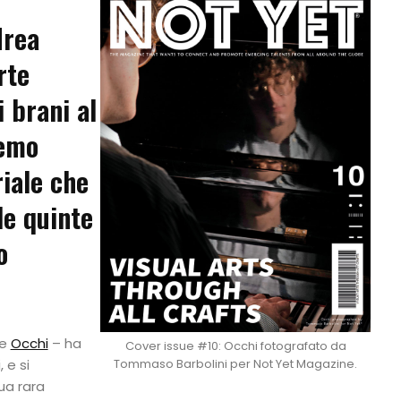
drea
rte
i brani al
remo
riale che
le quinte
o
te
Occhi
– ha
Cover issue #10: Occhi fotografato da
 e si
Tommaso Barbolini per Not Yet Magazine.
ua rara