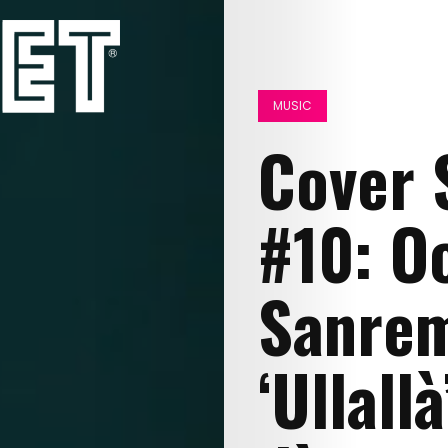
MUSIC
Cover 
#10: O
Sanrem
‘Ullall