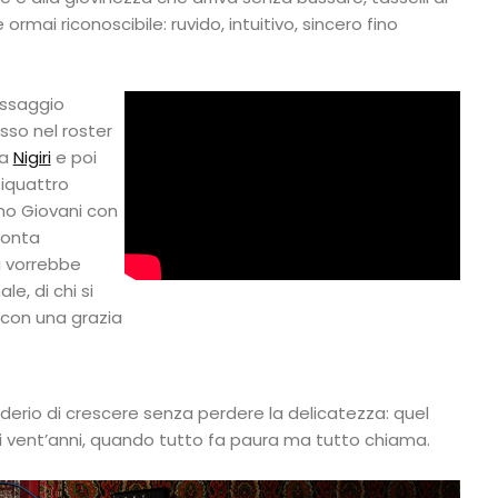
rmai riconoscibile: ruvido, intuitivo, sincero fino
assaggio
esso nel roster
ca
Nigiri
e poi
tiquattro
mo Giovani con
cconta
hi vorrebbe
e, di chi si
 con una grazia
siderio di crescere senza perdere la delicatezza: quel
i vent’anni, quando tutto fa paura ma tutto chiama.