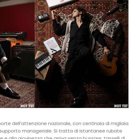
orte dell’attenzione nazionale, con centinaia di migliaia
 supporto manageriale. Si tratta di istantanee rubate
e e alla giovinezza che arriva senza bussare, tasselli di