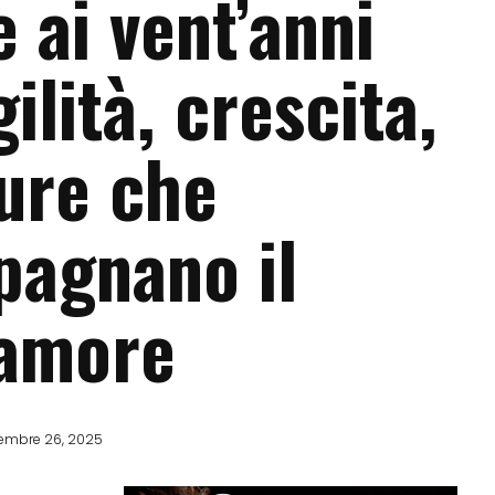
 ai vent’anni
gilità, crescita,
aure che
agnano il
amore
embre 26, 2025