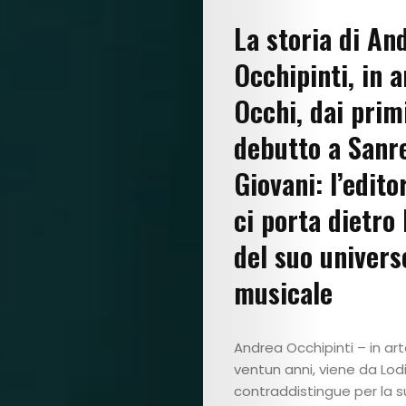
La storia di An
Occhipinti, in a
Occhi, dai prim
debutto a San
Giovani: l’edito
ci porta dietro 
del suo univers
musicale
Andrea Occhipinti – in ar
ventun anni, viene da Lodi,
contraddistingue per la s