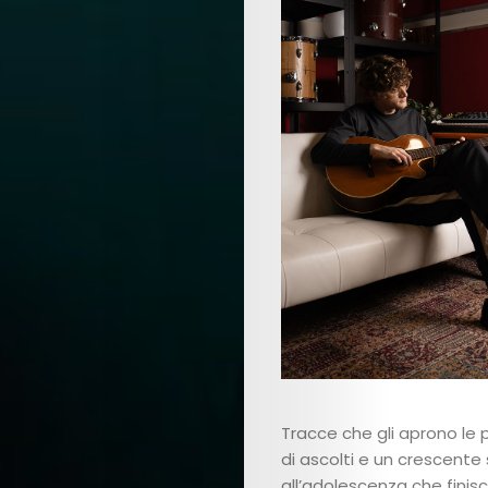
Art
Cinema
Fashion
Lifestyle
Music
Columns
Tracce che gli aprono le p
di ascolti e un crescente
About
all’adolescenza che finisc