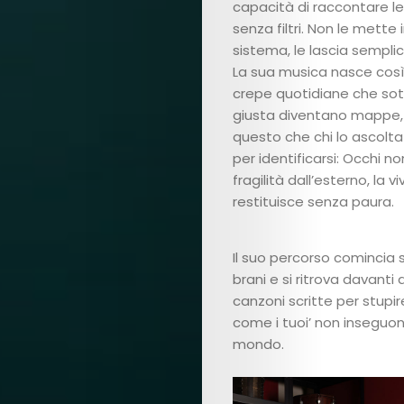
capacità di raccontare l
senza filtri. Non le mette 
sistema, le lascia sempli
La sua musica nasce così
crepe quotidiane che sot
giusta diventano mappe, 
questo che chi lo ascolta
per identificarsi: Occhi n
fragilità dall’esterno, la vi
restituisce senza paura.
Il suo percorso comincia s
brani e si ritrova davanti
canzoni scritte per stupir
come i tuoi’ non inseguo
mondo.