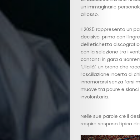
un immaginario personale o
Us
all’osso.
Contact
Il 2025 rappresenta un p
decisivo, prima con l’ingr
Us
dell’etichetta discografi
con la selezione tra i ven
Get
cantanti in gara a Sanre
‘Ullallà’, un brano che ra
Scouted
l’oscillazione incerta di c
innamorarsi senza farsi mal
Shop
muove tra paure e slanci
Lingue
involontaria.
Nelle sue parole c’è il de
respiro sospeso tipico de
Search