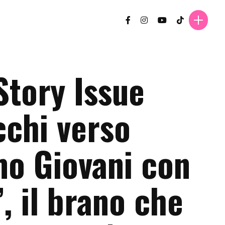
Story Issue
cchi verso
o Giovani con
à’, il brano che