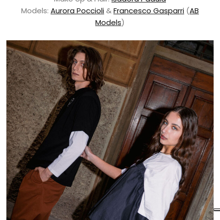
Models:
Aurora Poccioli
&
Francesco Gasparri
(
AB
Models
)