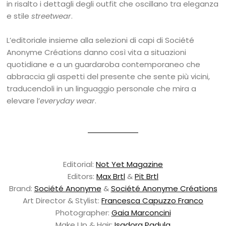
in risalto i dettagli degli outfit che oscillano tra eleganza
e stile
streetwear
.
L’editoriale insieme alla selezioni di capi di Société
Anonyme Créations danno così vita a situazioni
quotidiane e a un guardaroba contemporaneo che
abbraccia gli aspetti del presente che sente più vicini,
traducendoli in un linguaggio personale che mira a
elevare l’
everyday wear
.
Editorial:
Not Yet Magazine
Editors:
Max Brtl
&
Pit Brtl
Brand:
Société Anonyme
&
Société Anonyme Créations
Art Director & Stylist:
Francesca Capuzzo Franco
Photographer:
Gaia Marconcini
Make Up & Hair:
Isadora Padula