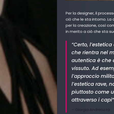
Per la designer, il proces
ciò che le sta intorno. L
per la creazione, così come
in merito a ciò che sta 
“
Certo, l’estetica
che rientra nel 
autentica è che 
vissuto. Ad esemp
l’approccio milit
l’estetica rave,
piuttosto come u
attraverso i capi
“
– Giorgia Andreazza