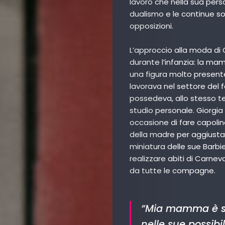
lavoro che nella sua person
dualismo e le continue so
opposizioni.
L’approccio alla moda di 
durante l’infanzia: la ma
una figura molto presente
lavorava nel settore del 
possedeva, allo stesso 
studio personale. Giorgi
occasione di fare capolin
della madre per aggiustare
miniatura delle sue Barbie
realizzare abiti di Carneval
da tutte le compagne.
“Mia mamma è se
nelle sue possib