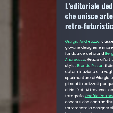
L’editoriale ded
che unisce arte
retro-futuristi
Giorgia Andreazza
, class
giovane designer e impren
fondatrice del brand
Berg
Andreazza
. Grazie all’art
stylist
Brando Pizzon
, il 
determinazione e la vogli
sperimentare di Giorgia 
gli scatti realizzati per q
di Not Yet. Attraverso l’o
fotografo
Onofrio Petron
concetti che contraddis
fortemente la designer si