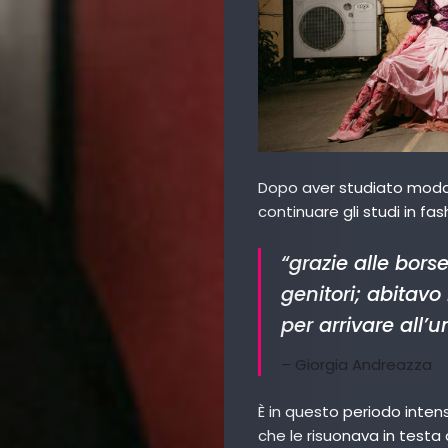
Art
Dopo aver studiato moda al
Cinema
continuare gli studi in fa
Fashion
“
grazie alle borse
genitori; abitavo
Lifestyle
per arrivare all’u
Music
– Giorgia Andreazza
Columns
È in questo periodo inten
che le risuonava in testa
About