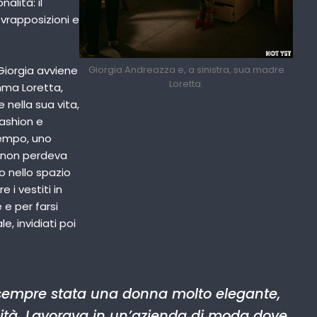
alità: il
vrapposizioni e
Giorgia Andreazza e, a sinistra, sua madre
Giorgia avviene
Loretta.
mma Loretta,
 nella sua vita,
fashion e
tempo, uno
a non perdeva
o nello spazio
 i vestiti in
 e per farsi
e, invidiati poi
mpre stata una donna molto elegante,
ilità. Lavorava in un’azienda di moda dove