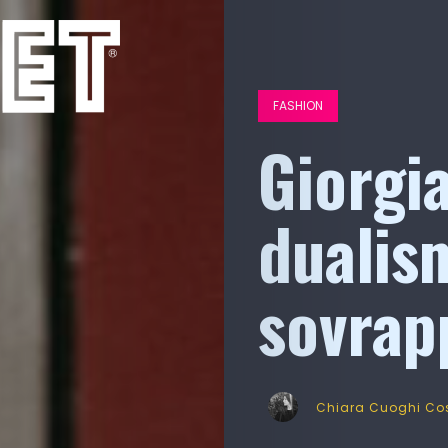
FASHION
Giorgi
dualis
sovrap
Chiara Cuoghi Cos