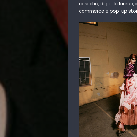
così che, dopo la laurea, i
Us
commerce e pop-up store
Contact
Us
Get
Scouted
Shop
Lingue
Search