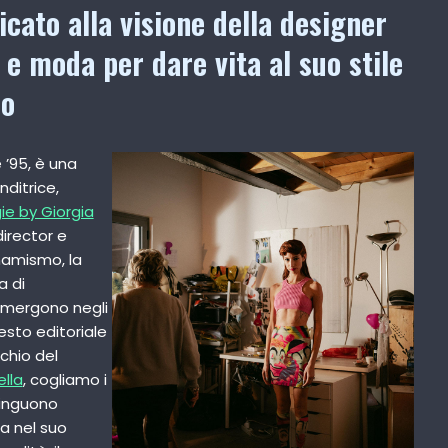
icato alla visione della designer
 e moda per dare vita al suo stile
co
e ’95, è una
ditrice,
ie by Giorgia
 director e
dinamismo, la
a di
emergono negli
uesto editoriale
cchio del
ella
, cogliamo i
tinguono
a nel suo