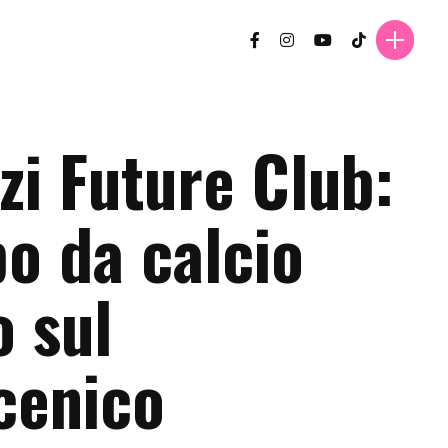
zi Future Club:
po da calcio
o sul
cenico