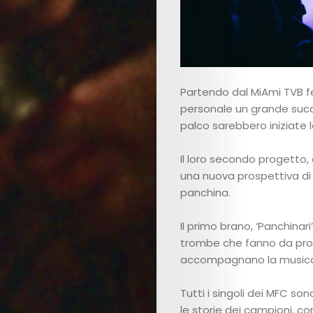
Partendo dal MiAmi TVB fe
personale un grande succ
palco sarebbero iniziate l
Il loro secondo progetto, 
una nuova prospettiva di c
panchina.
Il primo brano, ‘Panchinar
trombe che fanno da prot
accompagnano la music
Tutti i singoli dei MFC son
le storie dei campioni, 