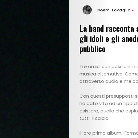
Noemi Lovaglio
La band racconta a
gli idoli e gli ane
pubblico
Tre amici con passioni in 
musica alternativa. Come o
attraverso audio e melod
Con questi presupposti so
ha dato vita ad un tipo 
esistere, quella che espl
tutti: il calcio.
Il loro primo album, ‘Form