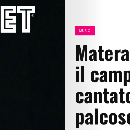
MUSIC
Matera
il cam
cantat
palcos