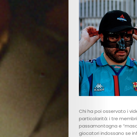
Chi ha poi osservato i vi
particolarità: i tre membr
passamontagna e “mascher
giocatori indossano se inf