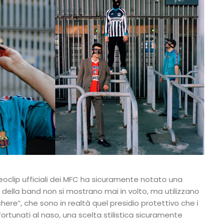
deoclip ufficiali dei MFC ha sicuramente notato una
i della band non si mostrano mai in volto, ma utilizzano
e”, che sono in realtà quel presidio protettivo che i
ortunati al naso, una scelta stilistica sicuramente