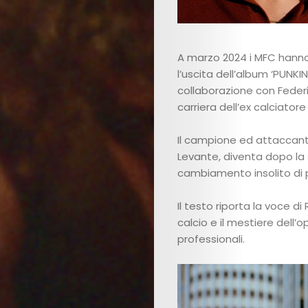
Us
Contact
A marzo 2024 i MFC hanno
l’uscita dell’album ‘PUNKIN
Us
collaborazione con Federi
carriera dell’ex calciatore
Get
Il campione ed attaccante
Scouted
Levante, diventa dopo la 
cambiamento insolito di pr
Shop
Il testo riporta la voce d
Lingue
calcio e il mestiere dell’o
professionali.
Search