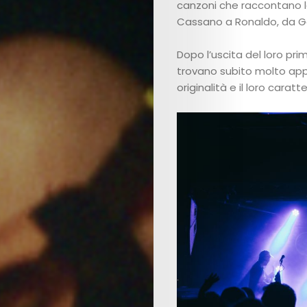
canzoni che raccontano la 
Cassano a Ronaldo, da Ga
Dopo l’uscita del loro primo
trovano subito molto app
originalità e il loro caratt