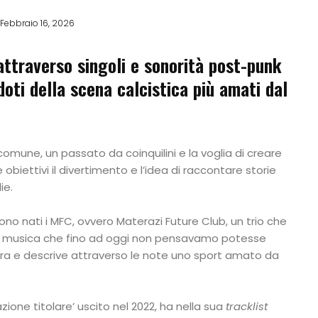
Febbraio 16, 2026
ttraverso singoli e sonorità post-punk
ddoti della scena calcistica più amati dal
comune, un passato da coinquilini e la voglia di creare
biettivi il divertimento e l’idea di raccontare storie
ie.
no nati i MFC, ovvero Materazi Future Club, un trio che
di musica che fino ad oggi non pensavamo potesse
ora e descrive attraverso le note uno sport amato da
azione titolare’ uscito nel 2022, ha nella sua
tracklist