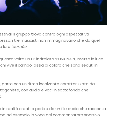
stival, il gruppo trova contro ogni aspettativa
esso: i tre musicisti non immaginavano che da quel
e loro
tournée
.
questa volta un EP intitolato ‘PUNKINARI’, mette in luce
hi vive il campo, ossia di coloro che sono seduti in
i’, parte con un ritmo incalzante caratterizzato da
agoniste, con audio e voci in sottofondo che
a.
o in realtà creati a partire da un file audio che racconta
come ad esempio la voce del commentatore sportivo