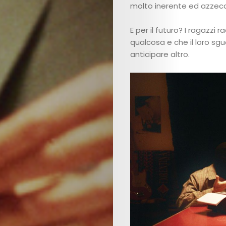
molto inerente ed azzecca
E per il futuro? I ragazz
qualcosa e che il loro sg
anticipare altro.