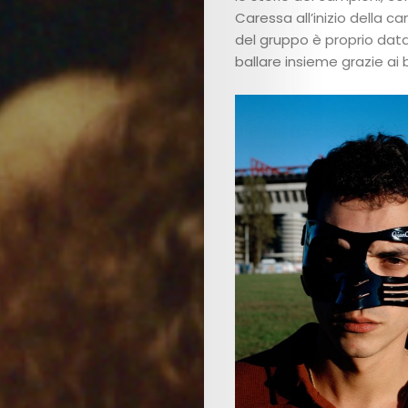
Caressa all’inizio della 
del gruppo è proprio data 
ballare insieme grazie ai b
Art
Cinema
Fashion
Lifestyle
Music
Columns
About